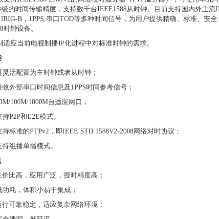
级的时间传输精度，支持数千台IEEE1588从时钟。目前支持国内外主流IE
，IRIG-B，1PPS,串口TOD等多种时间信号，为用户提供精确、标准
588时钟设备。
别适应当前电视制播IP化进程中对标准时钟的需求。
能
 可灵活配置为主时钟或者从时钟；
 接收外部串口时间信息及1PPS时间参考信号；
 10M/100M/1000M自适应网口；
 支持P2P和E2E模式。
 支持标准的PTPv2，即IEEE STD 1588V2-2008网络对时协议；
 支持组播单播模式。
点
 性价比高，应用广泛，授时精度高；
 低功耗，体积小易于集成；
 运行可靠稳定，适应复杂网络环境；