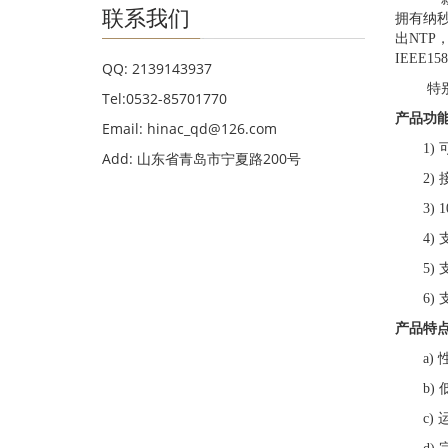
联系我们
拥有纳秒
出NTP
IEEE1
QQ: 2139143937
特
Tel:0532-85701770
产品功
Email: hinac_qd@126.com
1)
Add: 山东省青岛市宁夏路200号
2)
3)
4)
5)
6)
产品特
a)
b)
c)