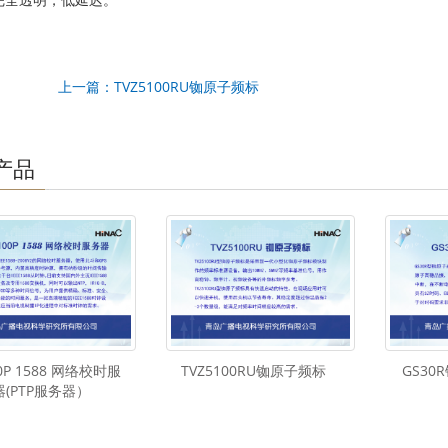
 完全透明，低延迟。
上一篇：TVZ5100RU铷原子频标
产品
00P 1588 网络校时服
TVZ5100RU铷原子频标
GS3
器(PTP服务器）