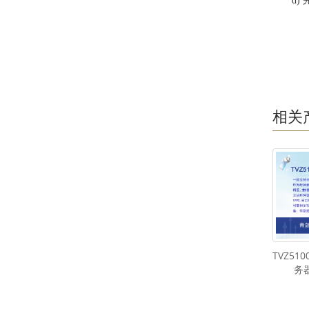
d)
相关
TVZ51
务