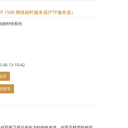
00P 1588 网络校时服务器(PTP服务器）
动校时钟系列
-06-13 10:42
留言
说明书
用单北斗或双模卫星信号作为时钟参考源，内置高精度时钟源，